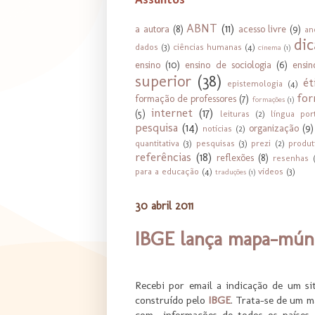
Assuntos
ABNT
(11)
a autora
(8)
acesso livre
(9)
an
dic
dados
(3)
ciências humanas
(4)
cinema
(1)
ensino
(10)
ensino de sociologia
(6)
ensi
superior
(38)
ét
epistemologia
(4)
for
formação de professores
(7)
formações
(1)
internet
(17)
(5)
leituras
(2)
língua por
pesquisa
(14)
organização
(9)
notícias
(2)
quantitativa
(3)
pesquisas
(3)
prezi
(2)
produt
referências
(18)
reflexões
(8)
resenhas
para a educação
(4)
vídeos
(3)
traduções
(1)
30 abril 2011
IBGE lança mapa-múnd
Recebi por email a indicação de um si
construído pelo
IBGE
. Trata-se de um m
com informações de todos os países,