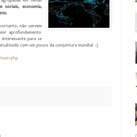
s sociais, economia,
ênio
.
 portanto, não servem
aior aprofundamento.
 interessante para se
 atualizado com um pouco da conjuntura mundial. ;)
/main.php
9
C