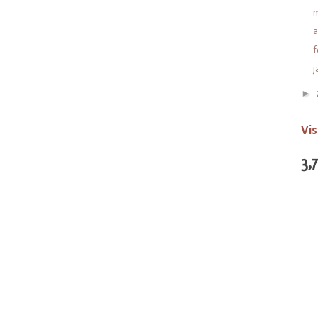
a
f
j
►
Vis
3,