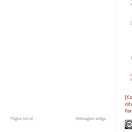
s
I
e
[Co
cit
fo
Página inicial
Mensagem antiga