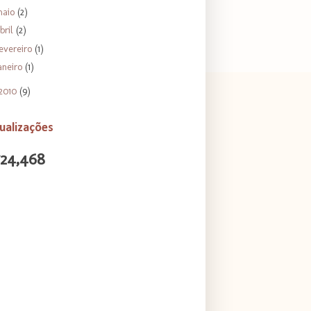
maio
(2)
bril
(2)
evereiro
(1)
aneiro
(1)
2010
(9)
ualizações
724,468