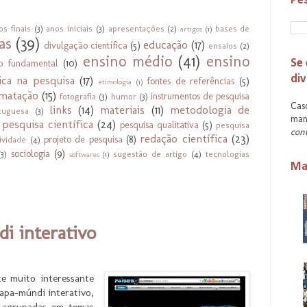
Pes
os finais
(3)
anos iniciais
(3)
apresentações
(2)
bases de
artigos
(1)
as
(39)
educação
(17)
divulgação científica
(5)
ensaios
(2)
ensino médio
(41)
ensino
Se 
no fundamental
(10)
div
ica na pesquisa
(17)
fontes de referências
(5)
etimologia
(1)
matação
(15)
instrumentos de pesquisa
fotografia
(3)
humor
(3)
Caso
links
(14)
materiais
(11)
metodologia de
tuguesa
(3)
mant
pesquisa científica
(24)
pesquisa qualitativa
(5)
pesquisa
con
redação científica
(23)
projeto de pesquisa
(8)
ividade
(4)
sociologia
(9)
(3)
sugestão de artigo
(4)
tecnologias
softwares
(1)
Mai
i interativo
te muito interessante
apa-múndi interativo,
 agrupadas em temas