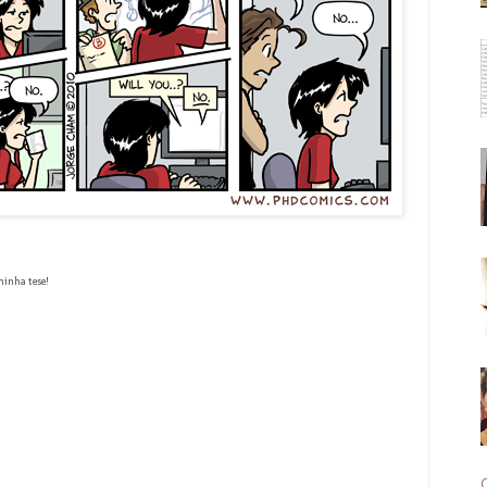
minha tese!
C