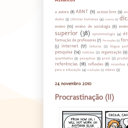
Assuntos
ABNT
(11)
a autora
(8)
acesso livre
(9)
an
dic
dados
(3)
ciências humanas
(4)
cinema
(1)
ensino
(10)
ensino de sociologia
(6)
ensi
superior
(38)
ét
epistemologia
(4)
for
formação de professores
(7)
formações
(1)
internet
(17)
(5)
leituras
(2)
língua por
pesquisa
(14)
organização
(9)
notícias
(2)
quantitativa
(3)
pesquisas
(3)
prezi
(2)
produt
referências
(18)
reflexões
(8)
resenhas
para a educação
(4)
vídeos
(3)
traduções
(1)
24 novembro 2010
Procrastinação (II)