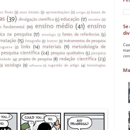
Pes
os finais
(3)
anos iniciais
(3)
apresentações
(2)
bases de
artigos
(1)
as
(39)
educação
(17)
divulgação científica
(5)
ensaios
(2)
ensino médio
(41)
ensino
Se 
no fundamental
(10)
div
ica na pesquisa
(17)
fontes de referências
(5)
etimologia
(1)
matação
(15)
instrumentos de pesquisa
fotografia
(3)
humor
(3)
Caso
links
(14)
materiais
(11)
metodologia de
tuguesa
(3)
mant
pesquisa científica
(24)
pesquisa qualitativa
(5)
pesquisa
con
redação científica
(23)
projeto de pesquisa
(8)
ividade
(4)
sociologia
(9)
(3)
sugestão de artigo
(4)
tecnologias
softwares
(1)
Mai