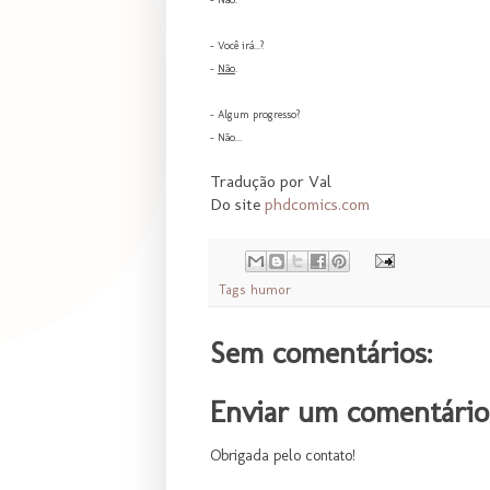
- Você irá...?
-
Não
.
- Algum progresso?
- Não...
Tradução por Val
Do site
phdcomics.com
Tags
humor
Sem comentários:
Enviar um comentário
Obrigada pelo contato!