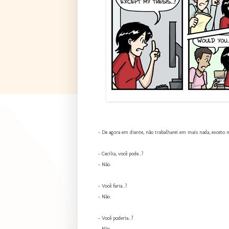
- De agora em diante, não trabalharei em mais nada, exceto 
- Cecilia, você pode...?
- Não.
- Você faria...?
- Não.
- Você poderia...?
- Não.