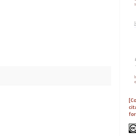
s
I
e
[Co
cit
fo